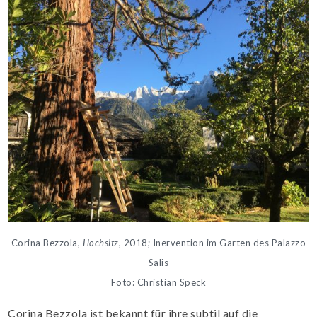
Corina Bezzola,
Hochsitz
, 2018; Inervention im Garten des Palazzo
Salis
Foto: Christian Speck
Corina Bezzola ist bekannt für ihre subtil auf die