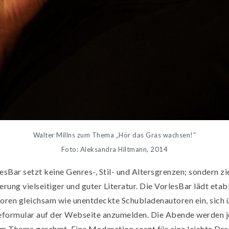
Walter Millns zum Thema „Hör das Gras wachsen!“
Foto: Aleksandra Hiltmann, 2014
esBar setzt keine Genres-, Stil- und Altersgrenzen; sondern zie
erung vielseitiger und guter Literatur. Die VorlesBar lädt etab
oren gleichsam wie unentdeckte Schubladenautoren ein, sich 
formular auf der Webseite anzumelden. Die Abende werden j
em Thema gerahmt. Eine Moderation sorgt für eine leichte Dr