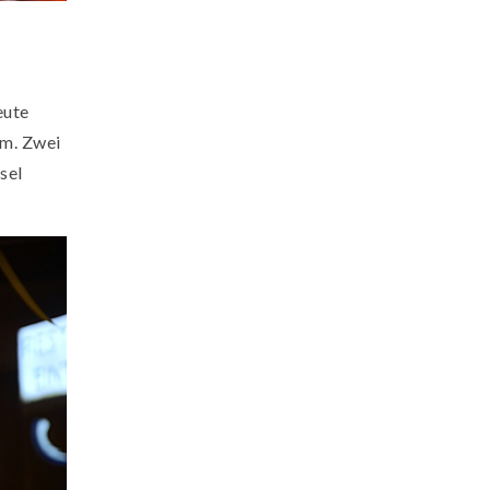
eute
em. Zwei
sel