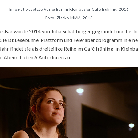
Eine gut besetzte VorlesBar im Kleinbasler Café frühling. 2016
Foto: Zlatko Mićić, 2016
esBar wurde 2014 von Julia Schallberger gegründet und bis h
 Sie ist Lesebühne, Plattform und Feierabendprogramm in ein
Jahr findet sie als dreiteilige Reihe im Café frühling in Kleinba
ro Abend treten 6 AutorInnen auf.