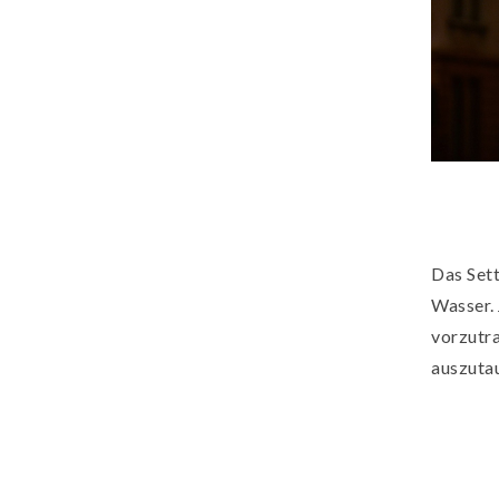
Das Set
Wasser. 
vorzutra
auszutau