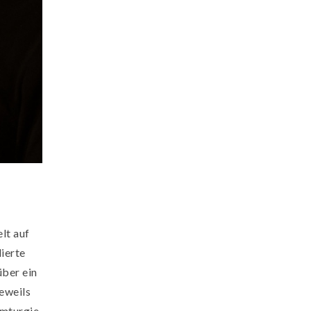
lt auf
lierte
über ein
eweils
amturgie