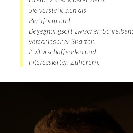
Sie versteht sich als
Plattform und
Begegnungsort zwischen Schreiben
verschiedener Sparten,
Kulturschaffenden und
interessierten Zuhörern.