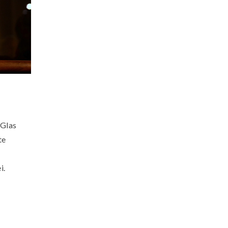
 Glas
te
i.